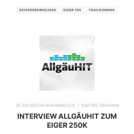
#EIGERDERWEG250K
EIGER 250
TRAILRUNNING
23. Juni 2023
von
Andy Brittain
0
Eiger 250
,
Trailrunning
INTERVIEW ALLGÄUHIT ZUM
EIGER 250K