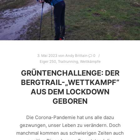
3. Mai 2023
von
Andy Brittain
0
Eiger 250
,
Trailrunning
,
Wettkämpfe
GRÜNTENCHALLENGE: DER
BERGTRAIL-„WETTKAMPF“
AUS DEM LOCKDOWN
GEBOREN
Die Corona-Pandemie hat uns alle dazu
gezwungen, unser Leben zu verändern. Doch
manchmal kommen aus schwierigen Zeiten auch