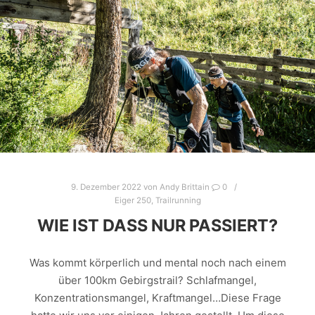
9. Dezember 2022
von
Andy Brittain
0
Eiger 250
,
Trailrunning
WIE IST DASS NUR PASSIERT?
Was kommt körperlich und mental noch nach einem
über 100km Gebirgstrail? Schlafmangel,
Konzentrationsmangel, Kraftmangel…Diese Frage