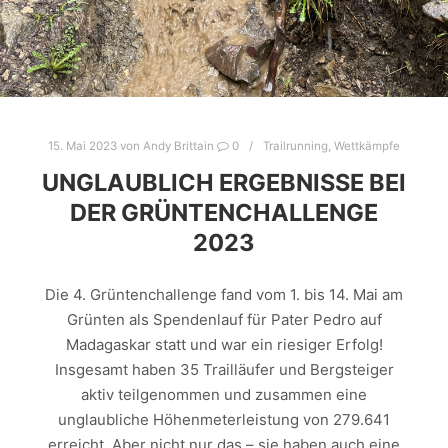
15. Mai 2023
von
Andy Brittain
0
Trailrunning
,
Wettkämpfe
UNGLAUBLICH ERGEBNISSE BEI
DER GRÜNTENCHALLENGE
2023
Die 4. Grüntenchallenge fand vom 1. bis 14. Mai am
Grünten als Spendenlauf für Pater Pedro auf
Madagaskar statt und war ein riesiger Erfolg!
Insgesamt haben 35 Trailläufer und Bergsteiger
aktiv teilgenommen und zusammen eine
unglaubliche Höhenmeterleistung von 279.641
erreicht. Aber nicht nur das – sie haben auch eine