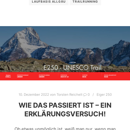
LAUFBASIS ALLGÄU
TRAILRUNNING
10. Dezember 2022
von
Torsten Reichelt
0
Eiger 250
WIE DAS PASSIERT IST – EIN
ERKLÄRUNGSVERSUCH!
Ob etwas unmöglich ist, weiß man nur, wenn man