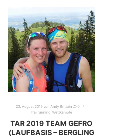
23. August 2019
von
Andy Brittain
0
Trailrunning
,
Wettkämpfe
TAR 2019 TEAM GEFRO
(LAUFBASIS – BERGLING