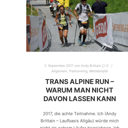
2. September 2017
von
Andy Brittain
0
Allgemein
,
Trailrunning
,
Wettkämpfe
TRANS ALPINE RUN –
WARUM MAN NICHT
DAVON LASSEN KANN
2017, die achte Teilnahme. Ich (Andy
Brittain – Laufbasis Allgäu) würde mich
nicht als extrem Läufer bezeichnen. Ich