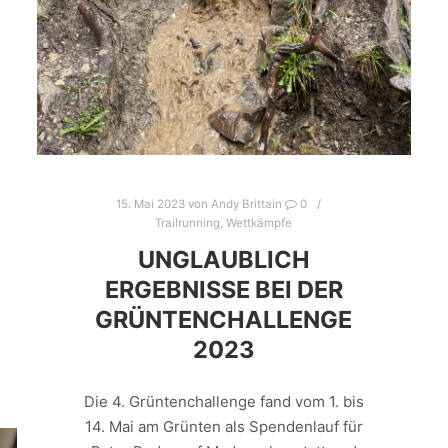
15. Mai 2023
von
Andy Brittain
0
Trailrunning
,
Wettkämpfe
UNGLAUBLICH
ERGEBNISSE BEI DER
GRÜNTENCHALLENGE
2023
Die 4. Grüntenchallenge fand vom 1. bis
14. Mai am Grünten als Spendenlauf für