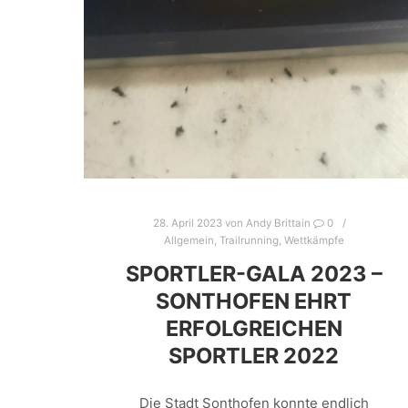
28. April 2023
von
Andy Brittain
0
Allgemein
,
Trailrunning
,
Wettkämpfe
SPORTLER-GALA 2023 –
SONTHOFEN EHRT
ERFOLGREICHEN
SPORTLER 2022
Die Stadt Sonthofen konnte endlich