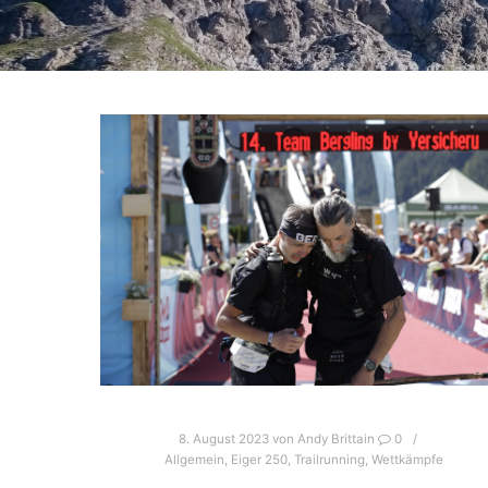
8. August 2023
von
Andy Brittain
0
Allgemein
,
Eiger 250
,
Trailrunning
,
Wettkämpfe