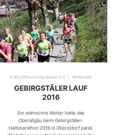
8. Mai 2016
von
Andy Brittain
0
Wettkämpfe
GEBIRGSTÄLER LAUF
2016
Ein wahnsinns Wetter hatte das
Oberallgäu beim Gebirgstäler-
Halbmarathon 2016 in Oberstdorf parat.