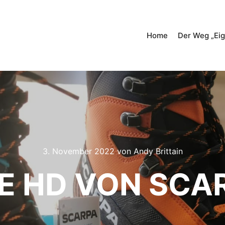
Home
Der Weg „Eig
3. November 2022
von
Andy Brittain
TE HD VON SCA