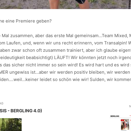
hme eine Premiere geben?
ste Mal zusammen, aber das erste Mal gemeinsam…Team Mixed, 
om Laufen, und, wenn wir uns recht erinnern, vom Transalpin!
ben zwar schon oft zusammen trainiert, aber ich glaube eigentl
weideutigkeit beabsichtigt) LÄUFT! Wir könnten jetzt noch ir
s das sicher nicht immer so sein wird! Es wird hart und es wir
ER ungewiss ist…aber wir werden positiv bleiben, wir werden
den….weil…keiner leidet so schön wie wir! Sulden, wir komme
AG
N
IS - BERGLING 4.0)